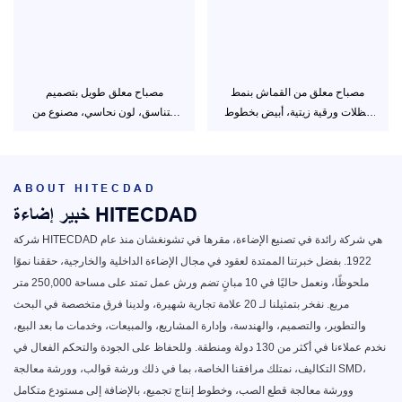
مصباح معلق من القماش بنمط
مصباح معلق طويل بتصميم
مظلات ورقية زيتية، أبيض بخطوط
متناسق، لون نحاسي، مصنوع من
سوداء، HTD-S34LT01
الألومنيوم، مزود بإضاءة LED بقوة
3000 كلفن، موديل HTD-
S34LT299
ABOUT
HITECDAD
خبير إضاءة HITECDAD
شركة HITECDAD هي شركة رائدة في تصنيع الإضاءة، مقرها في تشونغشان منذ عام
1922. بفضل خبرتنا الممتدة لعقود في مجال الإضاءة الداخلية والخارجية، حققنا نموًا
ملحوظًا، ونعمل حاليًا في 10 مبانٍ تضم ورش عمل تمتد على مساحة 250,000 متر
مربع. نفخر بتمثيلنا لـ 20 علامة تجارية شهيرة، ولدينا فرق متخصصة في البحث
والتطوير، والتصميم، والهندسة، وإدارة المشاريع، والمبيعات، وخدمات ما بعد البيع،
نخدم عملاءنا في أكثر من 130 دولة ومنطقة. وللحفاظ على الجودة والتحكم الفعال في
التكاليف، نمتلك مرافقنا الخاصة، بما في ذلك ورشة قوالب، وورشة معالجة SMD،
وورشة معالجة قطع الصب، وخطوط إنتاج تجميع، بالإضافة إلى مستودع متكامل