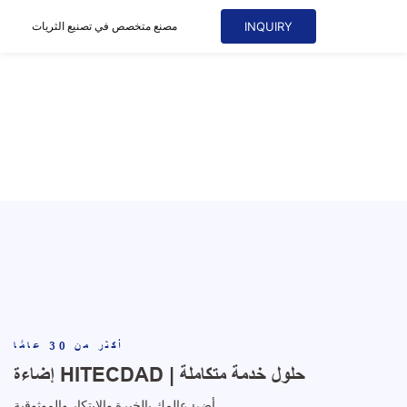
INQUIRY
مصنع
متخصص في تصنيع الثريات
أكثر من 30 عامًا
مصنع ثريات الإضاءة المهنية
أكثر من 30 عامًا
إضاءة HITECDAD | حلول خدمة متكاملة
أضئ عالمك بالخبرة والابتكار والموثوقية