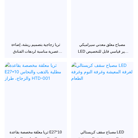
مصباح معلق معدني سيراميكي
ثريا زجاجية بتصميم ريشة، إضاءة
LED غير قياسي قابل للتخصيص
عصرية مناسبة لردهات الفنادق
بدرجة حرارة لونية 6000 كلفن
وغرف المعيشة ومراكز التسوق
HTD-003
مصباح سقف كريستالي LED
ثريا معلقة مخصصة بقاعدة E27*10