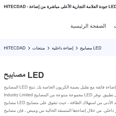
الصفحة الرئيسية
مصابيح LED
إضاءة داخلية
منتجات
HITECDAD
مصابيح LED
المصابيح LED هي الحل النهائي لتوفير الطاقة ، والإضاءة الطويلة الأمد ، والصديقة للبيئة في المنازل والمكاتب والمساحات التجارية ، مما يوفر إضاءة فائقة مع تقليل بصمة الكربون الخاصة بك. تنتج Hitecdad
Industry Limited مجموعة متنوعة من المصابيح LED عالية الأداء التي تلبي احتياجات الإضاءة المختلفة ، والتي تتميز بدرجات حرارة ألوان مختلفة ، وزوايا الشعاع ، وأنواع المقبس لتناسب كل تطبيق. توفر
مصابيح LED الخاصة بنا سطوعًا استثنائيًا مع الحد الأدنى من استهلاك الطاقة ، حيث تتفوق على مصابيح CFL التقليدية و CFL من حيث الكفاءة وطول العمر. مصممة مع المتانة والجاذبية الجمالية في الاعتبار ،
لمتسقة الخالية من وميض ، فإن مصابيح LED الخاصة بنا هي الخيار الأمثل لتطبيقات السكن