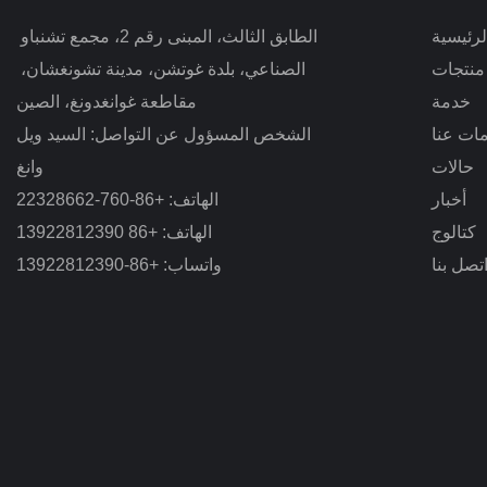
رئيسية
الطابق الثالث، المبنى رقم 2، مجمع تشنباو 
منتجات
الصناعي، بلدة غوتشن، مدينة تشونغشان، 
خدمة
مقاطعة
غوانغدونغ، الصين
ات عنا
الشخص المسؤول عن التواصل: السيد ويل
حالات
وانغ
أخبار
الهاتف: +86-760-22328662
كتالوج
الهاتف: +86 13922812390
تصل بنا
واتساب: +86-13922812390