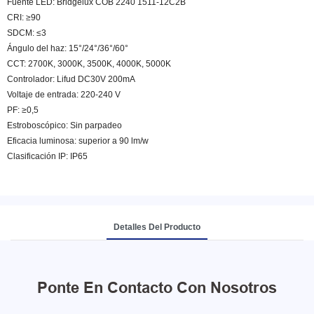
Fuente LED: Bridgelux COB 2240 1511-12C2B
CRI: ≥90
SDCM: ≤3
Ángulo del haz: 15°/24°/36°/60°
CCT: 2700K, 3000K, 3500K, 4000K, 5000K
Controlador: Lifud DC30V 200mA
Voltaje de entrada: 220-240 V
PF: ≥0,5
Estroboscópico: Sin parpadeo
Eficacia luminosa: superior a 90 lm/w
Clasificación IP: IP65
Detalles Del Producto
Ponte En Contacto Con Nosotros