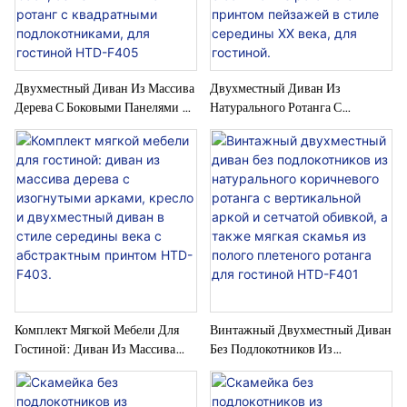
Двухместный Диван Из Массива
Двухместный Диван Из
Дерева С Боковыми Панелями Из
Натурального Ротанга С
Ротанга И Сетчатой ​​обивкой, В
Ажурным Плетением И
Японском Стиле Ваби-Саби,
Основанием Из Массива Дерева,
Бежевый Льняной Ротанг С
Модель HTD-F404, С Обивкой
Квадратными Подлокотниками,
Из Ротанга С Принтом Пейзажей
Для Гостиной HTD-F405
В Стиле Середины XX Века, Для
Гостиной.
Комплект Мягкой Мебели Для
Винтажный Двухместный Диван
Гостиной: Диван Из Массива
Без Подлокотников Из
Дерева С Изогнутыми Арками,
Натурального Коричневого
Кресло И Двухместный Диван В
Ротанга С Вертикальной Аркой И
Стиле Середины Века С
Сетчатой ​​обивкой, А Также