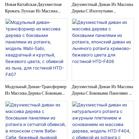
Новая Китайская Двухместная
Двухместный Диван Из Массива
Кровать Луохан Из Массива
Дерева С Изогнутыми
Дерева С Боковыми Петлями Из
Подлокотниками И Сетчатым
Ротанга, Чайная Кушетка Zen Из
Каркасом Из Ротанга, Кремового
Льняного Ротанга Кремового
Цвета, С Обивкой Из Белого И
Цвета Для Чайной Комнаты
Розового Льна, Для Гостиной
HTD-F409
HTD-F408
Модульный Диван-Трансформер
Двухместный Диван Из Массива
Из Массива Дерева С Боковыми
Дерева С Боковыми Панелями Из
Панелями Из Ротанга, Модель
Ротанга, Японский Диван Из
Wabi-Sabi, Квадратный И
Льняного Ротанга Кремово-
Круглый, Бежевого Цвета, С
Бежевого Цвета Для Гостиной
Обивкой Из Льна, Для Гостиной
HTD-F406
HTD-F407