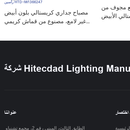
ع مجوف من
مصباح جداري كريستالي بلون أبيض
تالي الأبيض
غير لامع، مصنوع من قماش كريمي
اخر بتصميم
مزين بالورود، بتصميم ريفي فرنسي
فة النوم أو
مزين بالزهور، مناسب للممرات
HTD-I
وغرف النوم، متوفر برأس واحد أو
رأسين HTD-IW1366247
Hitecdad Lighting Manufact
 اختصار
عنواننا
رئيسية
الطابق الثالث، المبنى رقم 2، مجمع تشنباو 