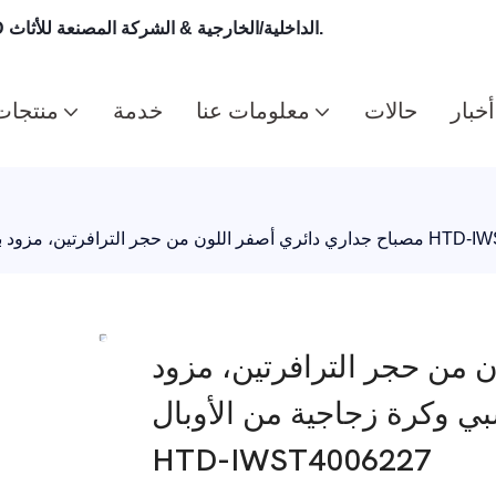
HITECDAD - جودة العلامة التجارية الأعلى مباشرة من إضاءة LED الداخلية/الخارجية & الشركة المصنعة للأثاث.
أخبار
حالات
معلومات عنا
خدمة
منتجات
ع ضوء كشاف خشبي وكرة زجاجية من الأوبال HTD-IWST4006227
 من حجر الترافرتين، مزود
 وكرة زجاجية من الأوبال
HTD-IWST4006227