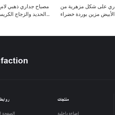
ري على شكل مزهرية من
مصباح جداري ذهبي لام
الأبيض مزين بوردة خضراء
الحديد والزجاج الكريس
 مصباح جداري بنمط ريفي
الوردي، مصباح جداري ف
ي مزين بالزهور، مناسب
أوروبي مزين بالزهور لغر
للممرات وغرف النوم HTD-
الردهة W1366259
IW1366260
شركة ion
منتجات
روابط
إضاءة داخلية
الصفحة ال