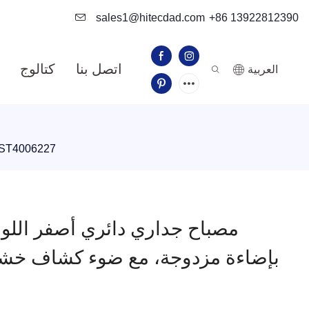
sales1@hitecdad.com
+86 13922812390
اتصل بنا
كتالوج
العربية
مصباح جداري دائري أصفر اللون من حجر الترافرتين، مزود بإضاءة مزدوجة، م
مصباح جداري دائري أصفر اللون
بإضاءة مزدوجة، مع ضوء كشاف خشبي