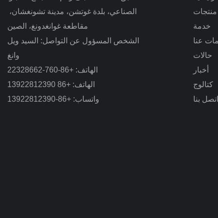
منتجات
الصناعي، بلدة غوتشن، مدينة تشونغشان، 
خدمة
مقاطعة
غوانغدونغ، الصين
ات عنا
الشخص المسؤول عن التواصل: السيد ويل
حالات
وانغ
أخبار
الهاتف: +86-760-22328662
كتالوج
الهاتف: +86 13922812390
تصل بنا
واتساب: +86-13922812390