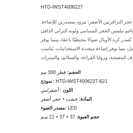
HTD-IWST4006227
 حجر الترافرتين الأصفر، مزود بمصدرين للإضاءة:
غم ملمس الحجر المسامي ولونه الترابي الدافئ
در كرة الأوبال ضوءًا محيطيًا ناعمًا، بينما يوفر
ل، مما يوفر إضاءة متعددة الاستخدامات. يُناسب
الحجم:
قطر 300 مم
HTD-IWST4006227-621
:
نموذج
اللون
:
أصفر/بني
المادة:
خشب + حجر أصفر
LED
مصدر الضوء:
حجم العبوة:
37 × 37 × 21 سم