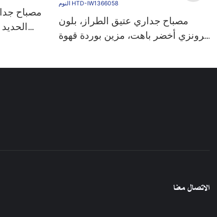
مصباح جدا
مصباح جداري عتيق الطراز، بلون
الحديد 
برونزي أخضر باهت، مزين بوردة قهوة
ووردية،
وزهرة توليب زجاجية، مصباح جداري
فرنس
مزين بنقوش زهور على الطراز الريفي
الفرنسي، مناسب للممرات وغرف
النوم HTD-IW1366058
الاتصال معنا