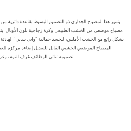
يتميز هذا المصباح الجداري ذو التصميم البسيط بقاعدة دائرية من
مصباح موضعي من الخشب الطبيعي وكرة زجاجية بلون الأوبال. يتنا
بشكل رائع مع الخشب الأملس، ليجسد جمالية "وابي سابي" الهادئة. تُص
المصباح الموضعي الخشبي القابل للتعديل إضاءة مركزة للعم
تصميمه ثنائي الوظائف غرف النوم، وغرف المعيشة، وزوايا القراءة، والسلالم، والممرات.