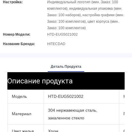
Настройка:
Индивидуальный логотип (мин. Заказ: 100
комплектов), индивидуальная упаковка (мин.
Заказ: 100 наборов), настройка графики (мин.
Заказ: 100 комплектов), цвет корпуса (мин.
Заказ: 100 комплектов)
Номер Модели:
HTD-EUG5021002
Название Бренда:
HITECDAD
Деталь Продукта
Описание продукта
Модель
HTD-EUG5021002
Нап
304 нержавеющая сталь,
Материал
При
закаленное стекло
Цвет жилья
Хром
Срок