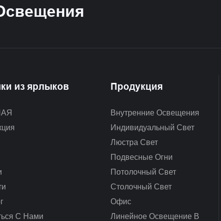
 Освещения
ки из ярлыков
Продукция
НАЯ
Внутренние Освещения
кция
Индивидуальный Свет
Люстра Свет
Подвесные Огни
и
Потолочный Свет
ти
Столочный Свет
г
Офис
ться С Нами
Линейное Освещение В