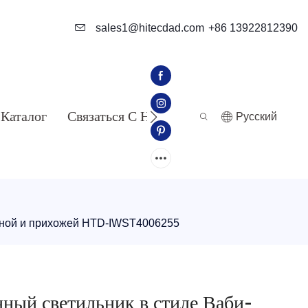
sales1@hitecdad.com
+86 13922812390
Каталог
Связаться С Нами
Pусский
тиной и прихожей HTD-IWST4006255
ный светильник в стиле Ваби-