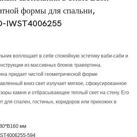
атной формы для спальни,
TD-IWST4006255
ьник воплощает в себе спокойную эстетику ваби-саби и
онструкции из массивных блоков травертина.
ина придает чистой геометрической форме
авленный вниз свет излучает мягкое, сфокусированное
зоры камня и отбрасывающее теплый свет на стену. Его
 для спален, гостиных, коридоров или прихожих в
80*В160 мм
ST4006255-594