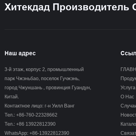
Прихожей И Спальни, Доступны
Хитекдад Производитель
Варианты С Одной И Двумя
Плафонами HTD-IW1366247
Наш адрес
Ссыл
3-й этаж, корпус 2, промышленный 
ГЛАВ
парк Чжэньбао, поселок Гучжэнь, 
Проду
город Чжуншань
, провинция Гуандун,
Услуга
Китай.
О Нас
Контактное лицо: г-н Уилл Ванг
Случа
Тел.: +86-760-22328662
Новос
Тел.: +86 13922812390
Катало
WhatsApp: +86-13922812390
Связа