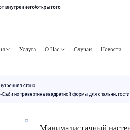
 от внутреннего/открытого
ия
Услуга
О Нас
Случаи
Новости
нутренняя стена
-Саби из травертина квадратной формы для спальни, гос
Минималистичный настен