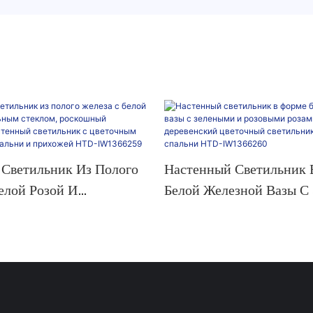
Светильник Из Полого
Настенный Светильник 
елой Розой И
Белой Железной Вазы С
ым Стеклом, Роскошный
И Розовыми Розами, Фр
ий Настенный
Деревенский Цветочный
к С Цветочным Рисунком
Светильник Для Прихож
ни И Прихожей HTD-
Спальни HTD-IW1366
9