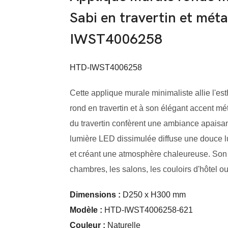
Sabi en travertin et mé
IWST4006258
HTD-IWST4006258
Cette applique murale minimaliste allie l'e
rond en travertin et à son élégant accent mét
du travertin confèrent une ambiance apaisa
lumière LED dissimulée diffuse une douce lue
et créant une atmosphère chaleureuse. Son d
chambres, les salons, les couloirs d'hôtel ou
Dimensions :
D250 x H300 mm
Modèle
:
HTD-IWST4006258-621
Couleur
:
Naturelle