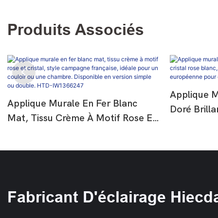
Produits Associés
Applique M
Applique Murale En Fer Blanc
Doré Brilla
Mat, Tissu Crème À Motif Rose Et
Blanc, Lam
Cristal, Style Campagne
Luxe Euro
Française, Idéale Pour Un Couloir
Ou Couloi
Ou Une Chambre. Disponible En
Version Simple Ou Double. HTD-
IW1366247
Fabricant D'éclairage Hiecd