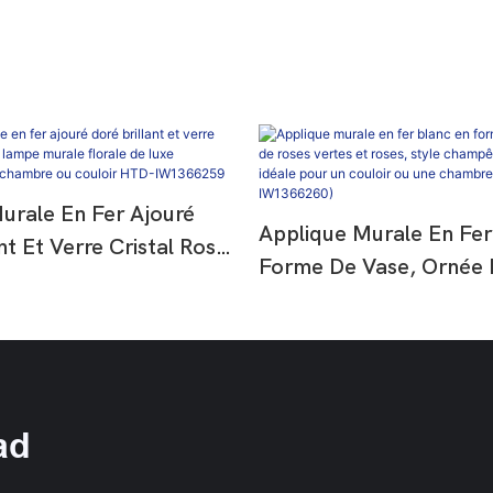
urale En Fer Ajouré
Applique Murale En Fer
nt Et Verre Cristal Rose
Forme De Vase, Ornée 
pe Murale Florale De
Vertes Et Roses, Style
péenne Pour Chambre
Français, Idéale Pour U
r HTD-IW1366259
Ou Une Chambre (HTD
IW1366260)
ad