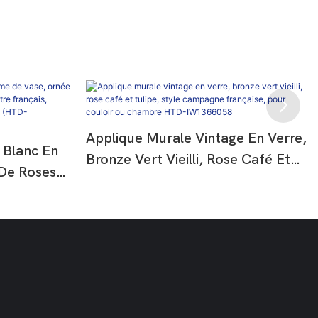
Applique Murale Vintage En Verre,
 Blanc En
Bronze Vert Vieilli, Rose Café Et
De Roses
Tulipe, Style Campagne Française,
 Champêtre
Pour Couloir Ou Chambre HTD-
n Couloir
IW1366058
-