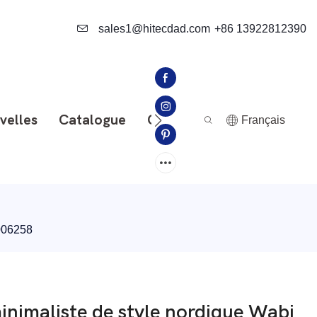
sales1@hitecdad.com
+86 13922812390
velles
Catalogue
Contactez-Nous
Français
4006258
inimaliste de style nordique Wabi